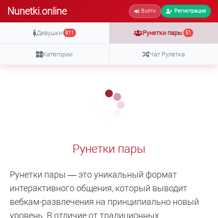
Nunetki.online
Войти
Регистрация
Девушки
Рунетки пары
911
51
Категории
Чат Рулетка
Рунетки пары
Рунетки пары — это уникальный формат
интерактивного общения, который выводит
вебкам-развлечения на принципиально новый
уровень. В отличие от традиционных